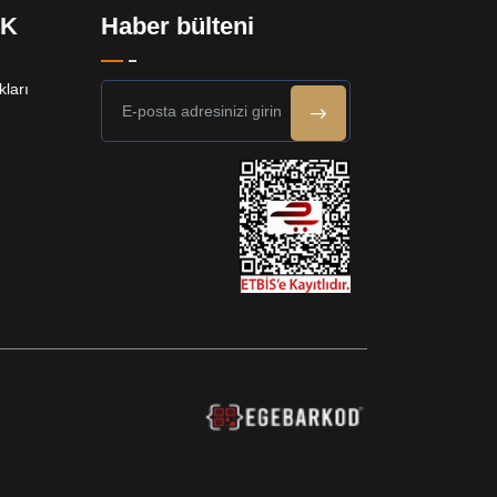
EK
Haber bülteni
ları