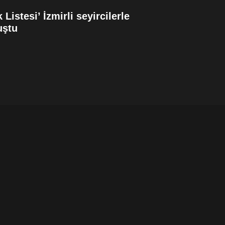
 Listesi’ İzmirli seyircilerle
uştu
HALDUN DO
PRODÜKSİY
TİYATROSU
EDİYOR