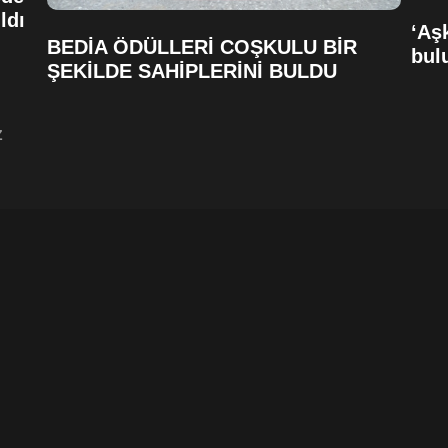
ldı
‘Aşk
BEDİA ÖDÜLLERİ COŞKULU BİR
bul
ŞEKİLDE SAHİPLERİNİ BULDU
Z