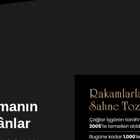
emanın
ânlar