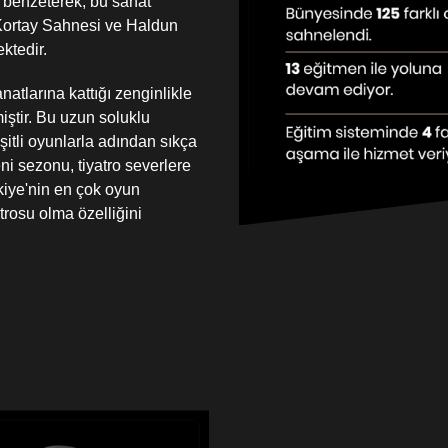
 benzeterek, bu sanat
 Kortay Sahnesi ve Haldun
ktedir.
atlarına kattığı zenginlikle
miştir. Bu uzun soluklu
şitli oyunlarla adından sıkça
ni sezonu, tiyatro severlere
rkiye'nin en çok oyun
trosu olma özelliğini