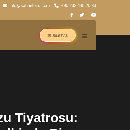
info@sahnetozu.com
+90 232 445 20 33
BİLET AL
u Tiyatrosu: