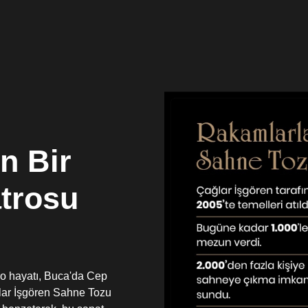
n Bir
atrosu
ro hayatı, Buca'da Cep
ağlar İşgören Sahne Tozu