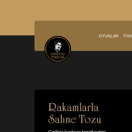
OYUNLAR
TİY