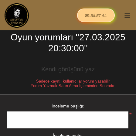
BİLET AL
Oyun yorumları
27.03.2025
20:30:00
Kendi görüşünü yaz
Sadece kayıtlı kullanıcılar yorum yazabilir
Yorum Yazmak Satın Alma İşleminden Sonradır.
İnceleme başlığı:
*
İnceleme metni: