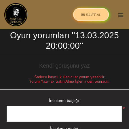
BİLET AL
Oyun yorumları
13.03.2025
20:00:00
Kendi görüşünü yaz
Sadece kayıtlı kullanıcılar yorum yazabilir
Yorum Yazmak Satın Alma İşleminden Sonradır.
İnceleme başlığı:
*
İnceleme metni: