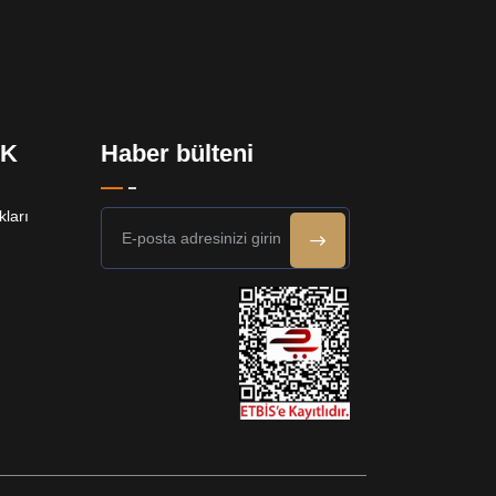
EK
Haber bülteni
ları