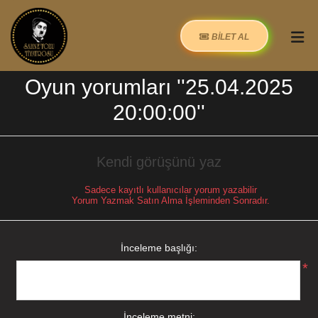
BİLET AL
Oyun yorumları
25.04.2025
20:00:00
Kendi görüşünü yaz
Sadece kayıtlı kullanıcılar yorum yazabilir
Yorum Yazmak Satın Alma İşleminden Sonradır.
İnceleme başlığı:
*
İnceleme metni: