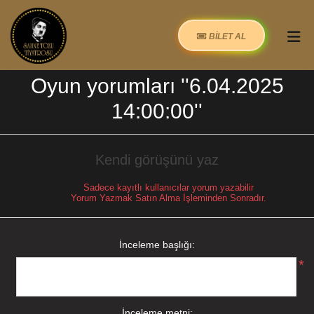
BİLET AL
Oyun yorumları
6.04.2025
14:00:00
Kendi görüşünü yaz
Sadece kayıtlı kullanıcılar yorum yazabilir
Yorum Yazmak Satın Alma İşleminden Sonradır.
İnceleme başlığı:
*
İnceleme metni: