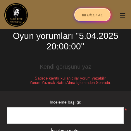
BİLET AL
Oyun yorumları
5.04.2025
20:00:00
Kendi görüşünü yaz
Sadece kayıtlı kullanıcılar yorum yazabilir
Yorum Yazmak Satın Alma İşleminden Sonradır.
İnceleme başlığı:
*
İnceleme metni: