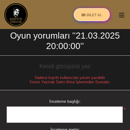
BİLET AL
Oyun yorumları
21.03.2025
20:00:00
Kendi görüşünü yaz
Sadece kayıtlı kullanıcılar yorum yazabilir
Yorum Yazmak Satın Alma İşleminden Sonradır.
İnceleme başlığı:
*
İnceleme metni: