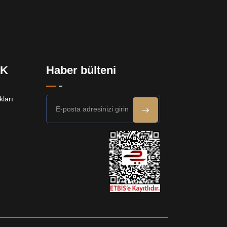
EK
Haber bülteni
ları