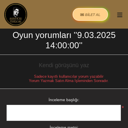
BİLET AL
Oyun yorumları
9.03.2025
14:00:00
Kendi görüşünü yaz
Sadece kayıtlı kullanıcılar yorum yazabilir
Yorum Yazmak Satın Alma İşleminden Sonradır.
İnceleme başlığı:
*
İnceleme metni: