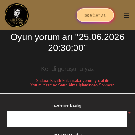
BİLET AL
Oyun yorumları
25.06.2026
20:30:00
Kendi görüşünü yaz
Sadece kayıtlı kullanıcılar yorum yazabilir
Yorum Yazmak Satın Alma İşleminden Sonradır.
İnceleme başlığı:
*
İnceleme metni: