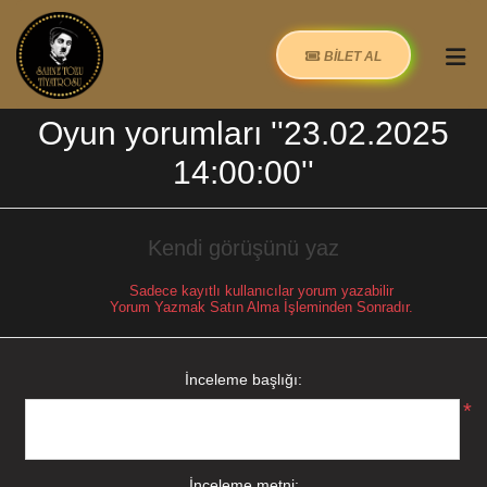
BİLET AL
Oyun yorumları
23.02.2025
14:00:00
Kendi görüşünü yaz
Sadece kayıtlı kullanıcılar yorum yazabilir
Yorum Yazmak Satın Alma İşleminden Sonradır.
İnceleme başlığı:
*
İnceleme metni: