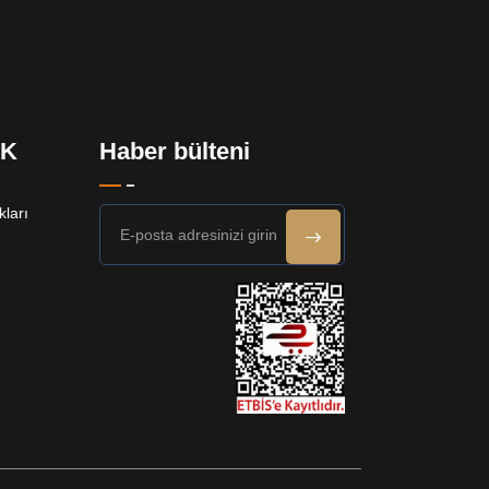
EK
Haber bülteni
ları