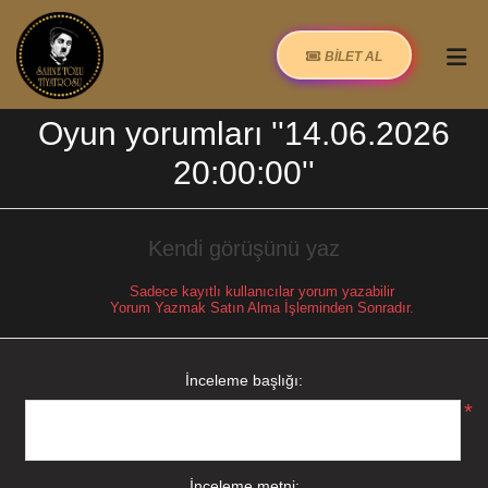
BİLET AL
Oyun yorumları
14.06.2026
20:00:00
Kendi görüşünü yaz
Sadece kayıtlı kullanıcılar yorum yazabilir
Yorum Yazmak Satın Alma İşleminden Sonradır.
İnceleme başlığı:
*
İnceleme metni: