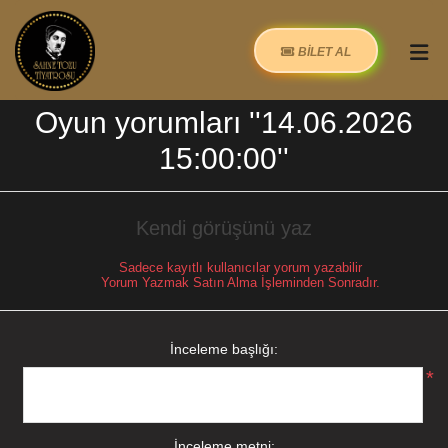
BİLET AL
Oyun yorumları
14.06.2026
15:00:00
Kendi görüşünü yaz
Sadece kayıtlı kullanıcılar yorum yazabilir
Yorum Yazmak Satın Alma İşleminden Sonradır.
İnceleme başlığı:
*
İnceleme metni: