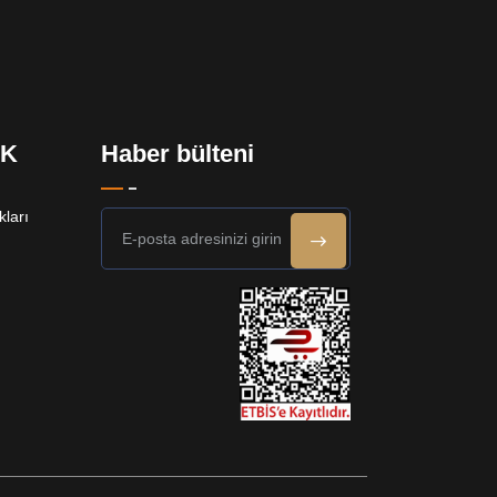
EK
Haber bülteni
ları