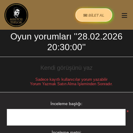
BİLET AL
Oyun yorumları
28.02.2026
20:30:00
Kendi görüşünü yaz
Sadece kayıtlı kullanıcılar yorum yazabilir
Yorum Yazmak Satın Alma İşleminden Sonradır.
İnceleme başlığı:
*
İnceleme metni: