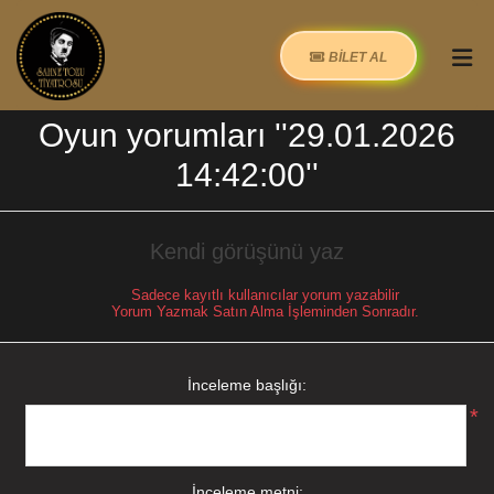
BİLET AL
Oyun yorumları
29.01.2026
14:42:00
Kendi görüşünü yaz
Sadece kayıtlı kullanıcılar yorum yazabilir
Yorum Yazmak Satın Alma İşleminden Sonradır.
İnceleme başlığı:
*
İnceleme metni: