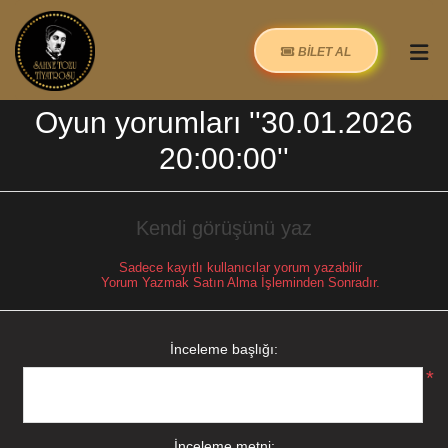
BİLET AL
Oyun yorumları
30.01.2026
20:00:00
Kendi görüşünü yaz
Sadece kayıtlı kullanıcılar yorum yazabilir
Yorum Yazmak Satın Alma İşleminden Sonradır.
İnceleme başlığı:
*
İnceleme metni: