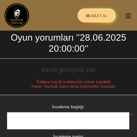
BİLET AL
Oyun yorumları
28.06.2025
20:00:00
Kendi görüşünü yaz
Sadece kayıtlı kullanıcılar yorum yazabilir
Yorum Yazmak Satın Alma İşleminden Sonradır.
İnceleme başlığı:
*
İnceleme metni: