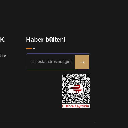
EK
Haber bülteni
ları