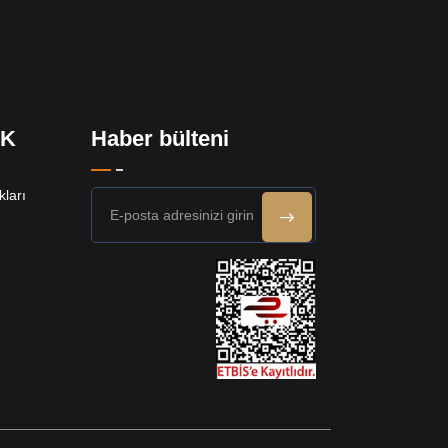
EK
Haber bülteni
ları