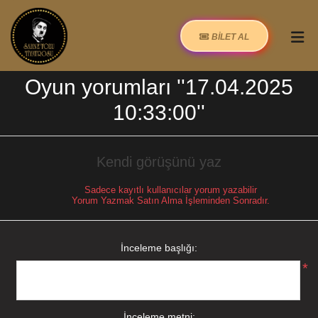
BİLET AL
Oyun yorumları
17.04.2025
10:33:00
Kendi görüşünü yaz
Sadece kayıtlı kullanıcılar yorum yazabilir
Yorum Yazmak Satın Alma İşleminden Sonradır.
İnceleme başlığı:
*
İnceleme metni: