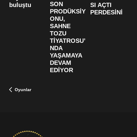
K
SON
buluştu
SI AÇTI
S
PRODÜKSİY
PERDESİNİ
B
ONU,
F
SAHNE
D
TOZU
TİYATROSU’
NDA
YAŞAMAYA
DEVAM
EDİYOR
Oyunlar