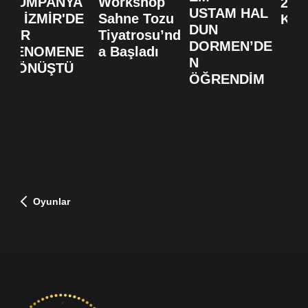
KUMPANYA
Workshop
20. 
USTAM HAL
SI İZMİR'DE
Sahne Tozu
KUT
DUN
BİR
Tiyatrosu’nd
DORMEN’DE
FENOMENE
a Başladı
N
DÖNÜŞTÜ
ÖĞRENDİM
Oyunlar