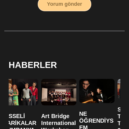
Yorum gönder
HABERLER
SA
NE
HİSSELİ
Art Bridge
TO
ÖĞRENDİYS
HARİKALAR
International
TİY
EM