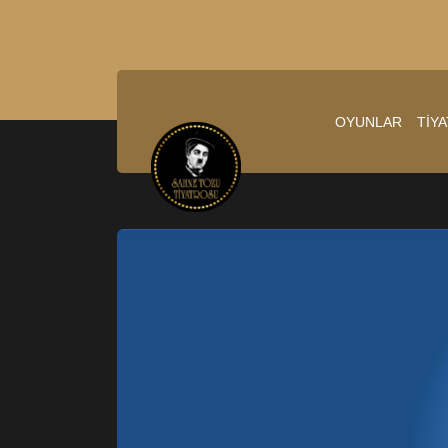
OYUNLAR
TİY