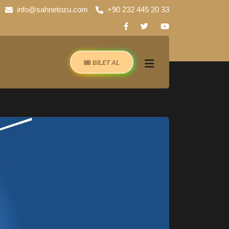
info@sahnetozu.com
+90 232 445 20 33
BİLET AL