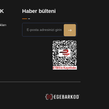
EK
Haber bülteni
ları