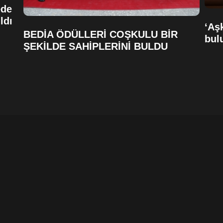
ede
ldı
‘Aşk
BEDİA ÖDÜLLERİ COŞKULU BİR
bul
ŞEKİLDE SAHİPLERİNİ BULDU