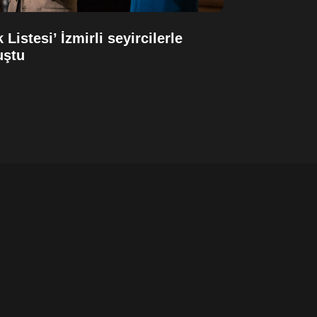
 Listesi’ İzmirli seyircilerle
uştu
HALDUN DO
PRODÜKSİY
TİYATROSU
EDİYOR