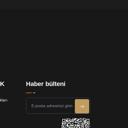
EK
Haber bülteni
ları