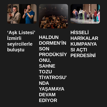
‘Aşk Listesi’
HİSSELİ
H
HALDUN
İzmirli
HARİKALAR
H
DORMEN’İN
seyircilerle
KUMPANYA
K
SON
buluştu
SI AÇTI
S
PRODÜKSİY
PERDESİNİ
B
ONU,
F
SAHNE
D
TOZU
TİYATROSU’
NDA
YAŞAMAYA
DEVAM
EDİYOR