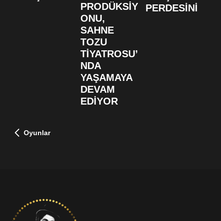
S
PRODÜKSİY
PERDESİNİ
B
ONU,
F
SAHNE
D
TOZU
TİYATROSU’
NDA
YAŞAMAYA
DEVAM
EDİYOR
Oyunlar