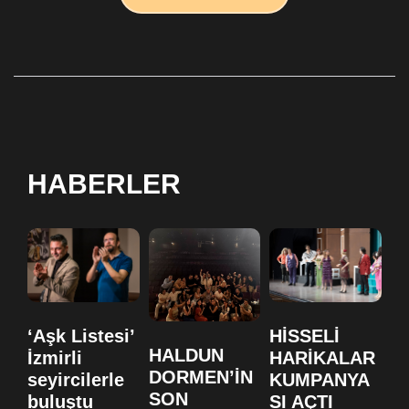
HABERLER
‘Aşk Listesi’
HİSSELİ
H
HALDUN
İzmirli
HARİKALAR
H
DORMEN’İN
seyircilerle
KUMPANYA
K
SON
buluştu
SI AÇTI