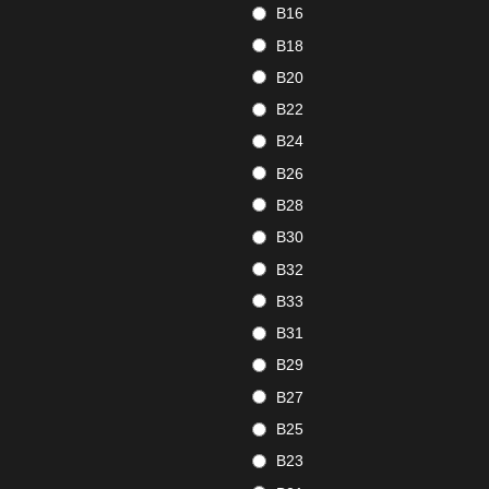
B16
B18
B20
B22
B24
B26
B28
B30
B32
B33
B31
B29
B27
B25
B23