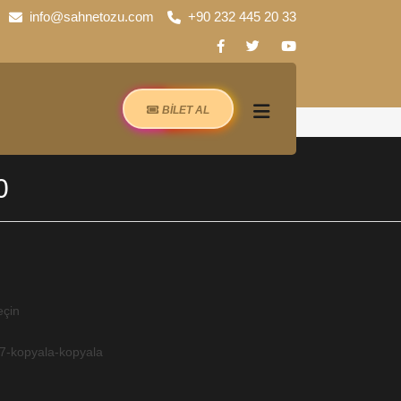
info@sahnetozu.com
+90 232 445 20 33
BİLET AL
0
eçin
7-kopyala-kopyala