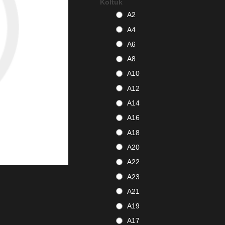
Koltuk
A2
A4
A6
A8
A10
A12
A14
A16
A18
A20
A22
A23
A21
A19
A17