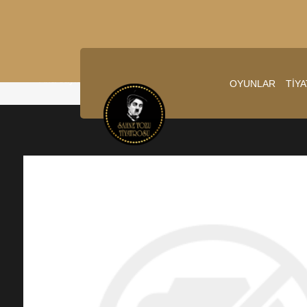
Ana sayfa
/
9.03.2025 14:00:00
OYUNLAR
TİY