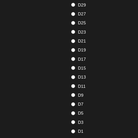
D29
D27
D25
D23
D21
D19
D17
D15
D13
D11
D9
D7
D5
D3
D1