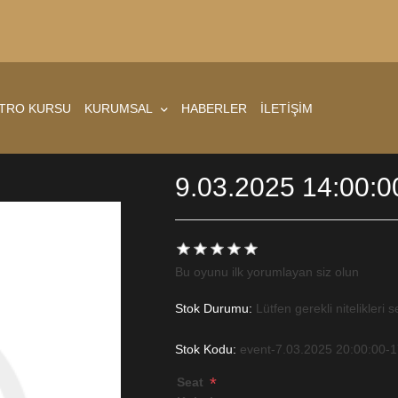
ATRO KURSU
KURUMSAL
HABERLER
İLETİŞİM
9.03.2025 14:00:0
Bu oyunu ilk yorumlayan siz olun
Stok Durumu:
Lütfen gerekli nitelikleri s
Stok Kodu:
event-7.03.2025 20:00:00-1
*
Seat