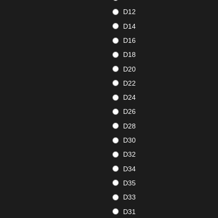
D12
D14
D16
D18
D20
D22
D24
D26
D28
D30
D32
D34
D35
D33
D31