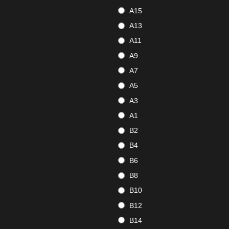
A15
A13
A11
A9
A7
A5
A3
A1
B2
B4
B6
B8
B10
B12
B14