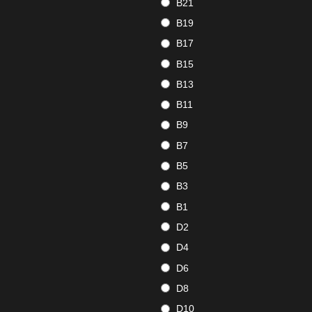
B21
B19
B17
B15
B13
B11
B9
B7
B5
B3
B1
D2
D4
D6
D8
D10