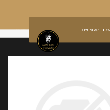
Ana sayfa
/
9.01.2026 20:00:00
OYUNLAR
TİY