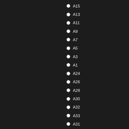
A15
A13
A11
A9
A7
A5
A3
A1
A24
A26
A28
A30
A32
A33
A31