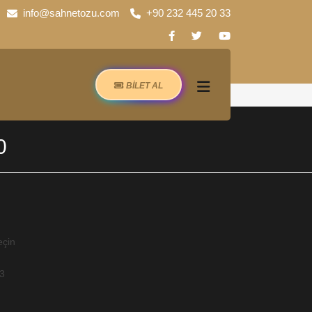
info@sahnetozu.com
+90 232 445 20 33
BİLET AL
0
eçin
63