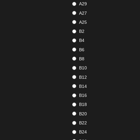
A29
A27
A25
B2
B4
B6
B8
B10
B12
B14
B16
B18
B20
B22
B24