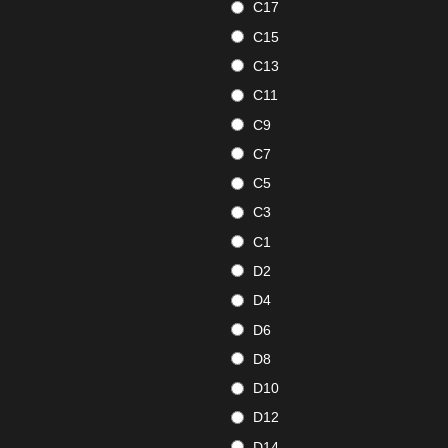
C17
C15
C13
C11
C9
C7
C5
C3
C1
D2
D4
D6
D8
D10
D12
D14