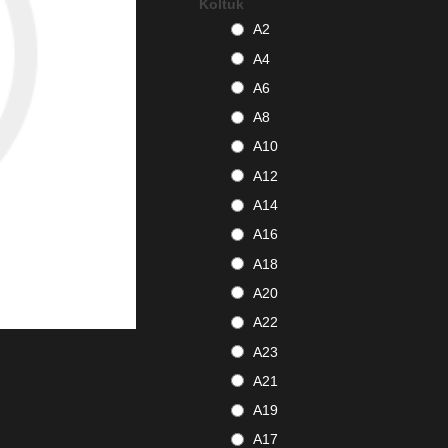
Koltuk
A2
A4
A6
A8
A10
A12
A14
A16
A18
A20
A22
A23
A21
A19
A17