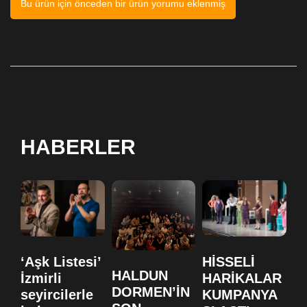
Bu ürün için önceden bir ürün yorumu eklenmiş
HABERLER
‘Aşk Listesi’
HİSSELİ
H
HALDUN
İzmirli
HARİKALAR
H
DORMEN’İN
seyircilerle
KUMPANYA
K