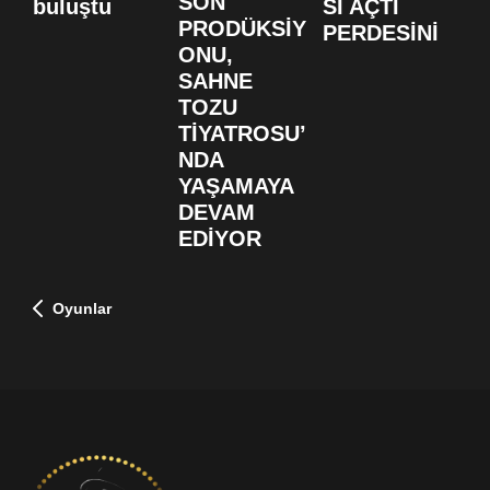
SON
buluştu
SI AÇTI
S
PRODÜKSİY
PERDESİNİ
B
ONU,
F
SAHNE
D
TOZU
TİYATROSU’
NDA
YAŞAMAYA
DEVAM
EDİYOR
Oyunlar