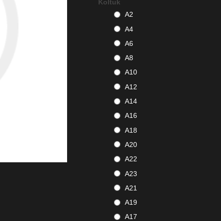
Koltuk
A2
A4
A6
A8
A10
A12
A14
A16
A18
A20
A22
A23
A21
A19
A17