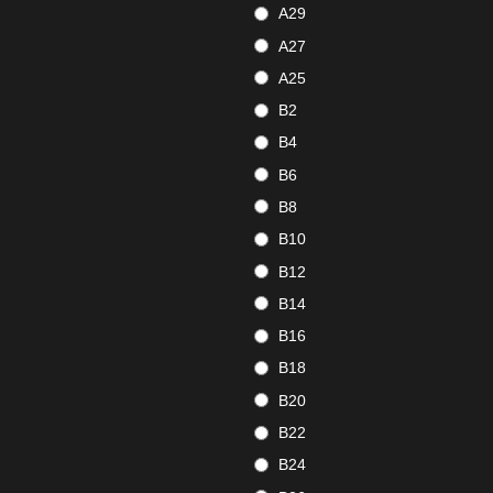
A29
A27
A25
B2
B4
B6
B8
B10
B12
B14
B16
B18
B20
B22
B24