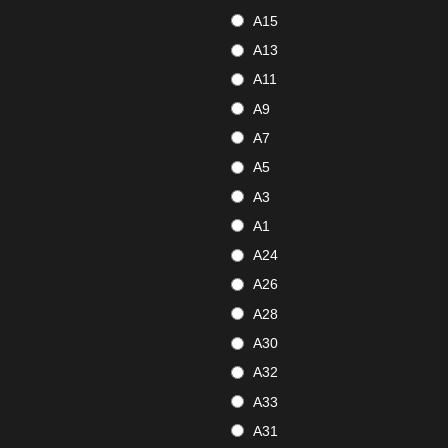
A15
A13
A11
A9
A7
A5
A3
A1
A24
A26
A28
A30
A32
A33
A31