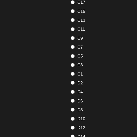
C17
C15
C13
C11
C9
C7
C5
C3
C1
D2
D4
D6
D8
D10
D12
D14