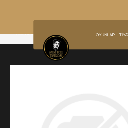
Ana sayfa
/
6.03.2026 20:00:00
OYUNLAR
TİY