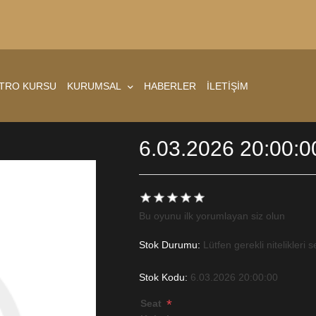
ATRO KURSU
KURUMSAL
HABERLER
İLETİŞİM
6.03.2026 20:00:0
Bu oyunu ilk yorumlayan siz olun
Stok Durumu:
Lütfen gerekli nitelikleri s
Stok Kodu:
6.03.2026 20:00:00
*
Seat