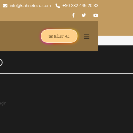
info@sahnetozu.com
+90 232 445 20 33
BİLET AL
0
eçin