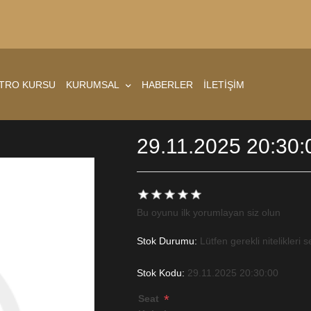
ATRO KURSU
KURUMSAL
HABERLER
İLETİŞİM
29.11.2025 20:30:
Bu oyunu ilk yorumlayan siz olun
Stok Durumu:
Lütfen gerekli nitelikleri s
Stok Kodu:
29.11.2025 20:30:00
*
Seat