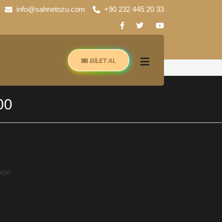
info@sahnetozu.com
+90 232 445 20 33
BİLET AL
00
eçin