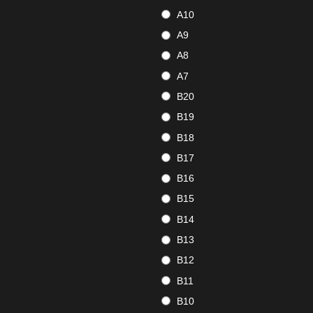
A10
A9
A8
A7
B20
B19
B18
B17
B16
B15
B14
B13
B12
B11
B10