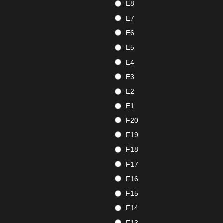
E8
E7
E6
E5
E4
E3
E2
E1
F20
F19
F18
F17
F16
F15
F14
F13