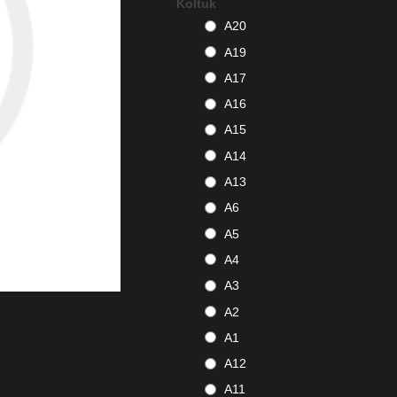
Koltuk
A20
A19
A17
A16
A15
A14
A13
A6
A5
A4
A3
A2
A1
A12
A11