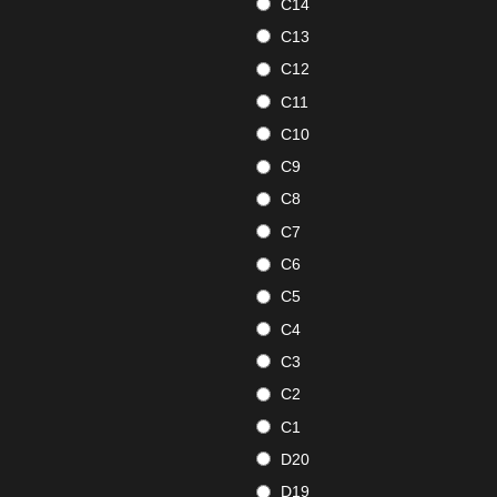
C14
C13
C12
C11
C10
C9
C8
C7
C6
C5
C4
C3
C2
C1
D20
D19