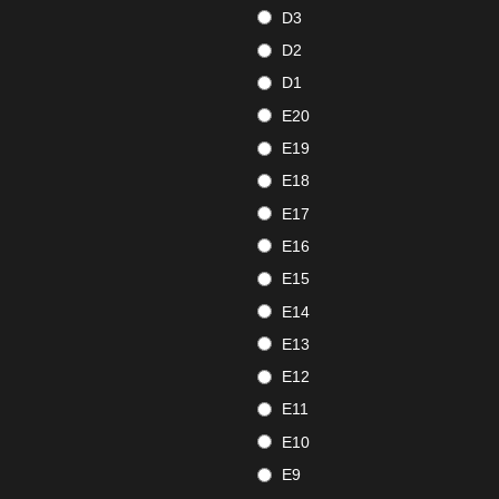
D3
D2
D1
E20
E19
E18
E17
E16
E15
E14
E13
E12
E11
E10
E9