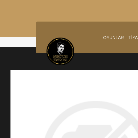
Ana sayfa
/
29.11.2025 20:30:00
OYUNLAR
TİY