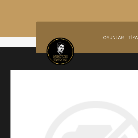
Ana sayfa
/
18.03.2026 20:00:00
OYUNLAR
TİY