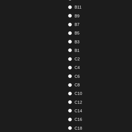
B11
B9
B7
B5
B3
B1
C2
C4
C6
C8
C10
C12
C14
C16
C18