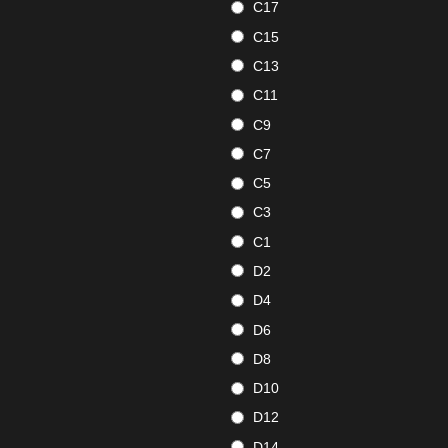
C17
C15
C13
C11
C9
C7
C5
C3
C1
D2
D4
D6
D8
D10
D12
D14