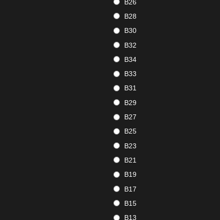
B26
B28
B30
B32
B34
B33
B31
B29
B27
B25
B23
B21
B19
B17
B15
B13