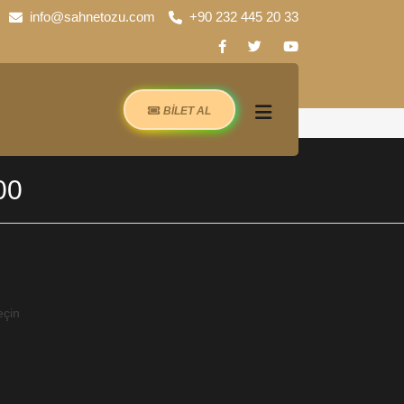
info@sahnetozu.com
+90 232 445 20 33
BİLET AL
00
eçin