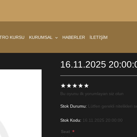
ATRO KURSU
KURUMSAL
HABERLER
İLETİŞİM
16.11.2025 20:00:
Bu oyunu ilk yorumlayan siz olun
Stok Durumu:
Lütfen gerekli nitelikleri s
Stok Kodu:
16.11.2025 20:00:00
*
Seat