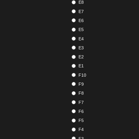
E8
E7
E6
E5
E4
E3
E2
E1
F10
F9
F8
F7
F6
F5
F4
F3