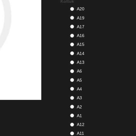
Koltuk
A20
A19
A17
A16
A15
A14
A13
A6
A5
A4
A3
A2
A1
A12
A11