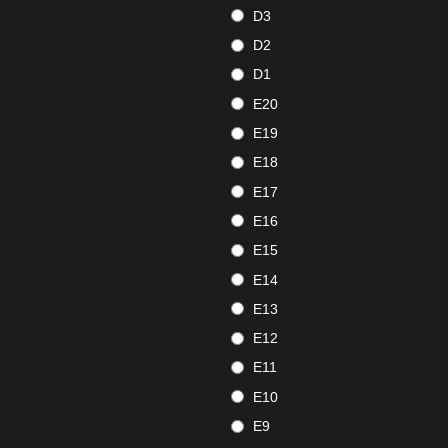
D3
D2
D1
E20
E19
E18
E17
E16
E15
E14
E13
E12
E11
E10
E9