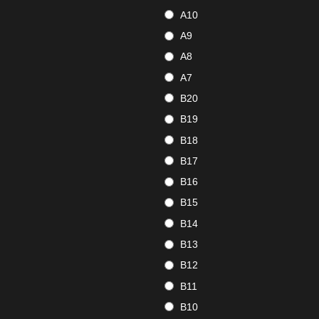
A10
A9
A8
A7
B20
B19
B18
B17
B16
B15
B14
B13
B12
B11
B10