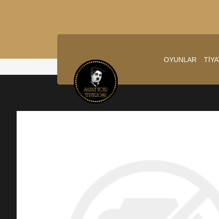
Ana sayfa
/
16.11.2025 20:00:00
OYUNLAR
TİY