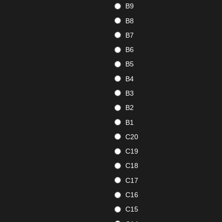
B9
B8
B7
B6
B5
B4
B3
B2
B1
C20
C19
C18
C17
C16
C15