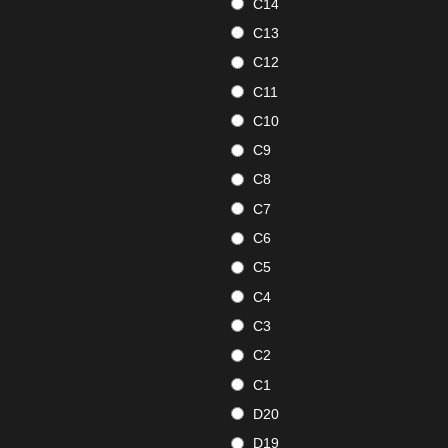
C14
C13
C12
C11
C10
C9
C8
C7
C6
C5
C4
C3
C2
C1
D20
D19