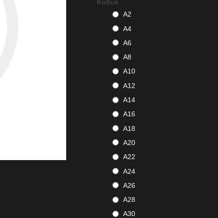
Koltuk
A2
A4
A6
A8
A10
A12
A14
A16
A18
A20
A22
A24
A26
A28
A30