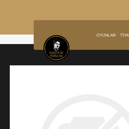
Ana sayfa
/
15.03.2025 20:00:00
OYUNLAR
TİY