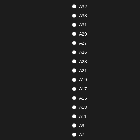
A32
A33
A31
A29
A27
A25
A23
A21
A19
A17
A15
A13
A11
A9
A7