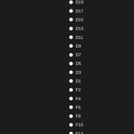
D19
D17
D15
D13
D11
D9
D7
D5
D3
D1
F2
F4
F6
F8
F10
F12