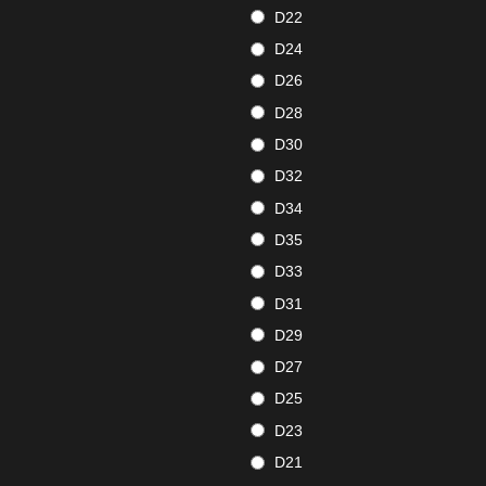
D22
D24
D26
D28
D30
D32
D34
D35
D33
D31
D29
D27
D25
D23
D21