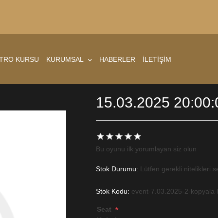
ATRO KURSU
KURUMSAL
HABERLER
İLETİŞİM
15.03.2025 20:00:
Bu oyunu ilk yorumlayan siz olun
Stok Durumu:
Lütfen gerekli nitelikleri s
Stok Kodu:
event-7.03.2025-2-kopyala-
*
Seat