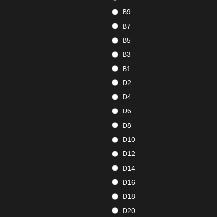
B9
B7
B5
B3
B1
D2
D4
D6
D8
D10
D12
D14
D16
D18
D20