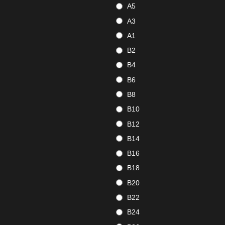
A5
A3
A1
B2
B4
B6
B8
B10
B12
B14
B16
B18
B20
B22
B24