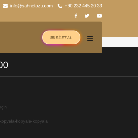
info@sahnetozu.com
+90 232 445 20 33
BİLET AL
00
eçin
kopyala-kopyala-kopyala