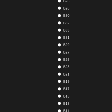
B26
B28
B30
B32
B33
B31
B29
B27
B25
B23
B21
B19
B17
B15
B13
B11