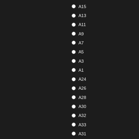
A15
A13
A11
A9
A7
A5
A3
A1
A24
A26
A28
A30
A32
A33
A31