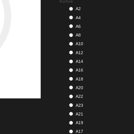
Koltuk
A2
A4
A6
A8
A10
A12
A14
A16
A18
A20
A22
A23
A21
A19
A17