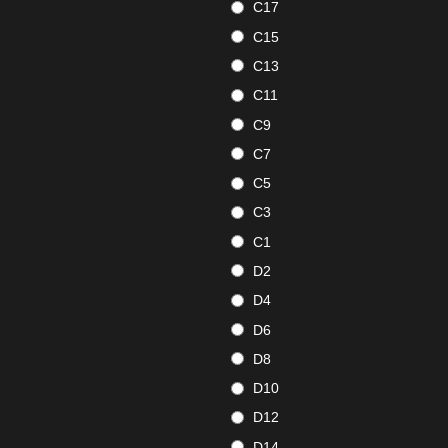
C17
C15
C13
C11
C9
C7
C5
C3
C1
D2
D4
D6
D8
D10
D12
D14