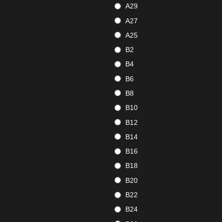
A29
A27
A25
B2
B4
B6
B8
B10
B12
B14
B16
B18
B20
B22
B24