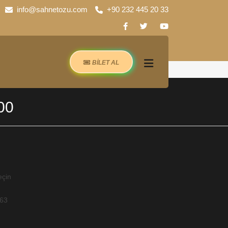
info@sahnetozu.com
+90 232 445 20 33
BİLET AL
00
eçin
-63