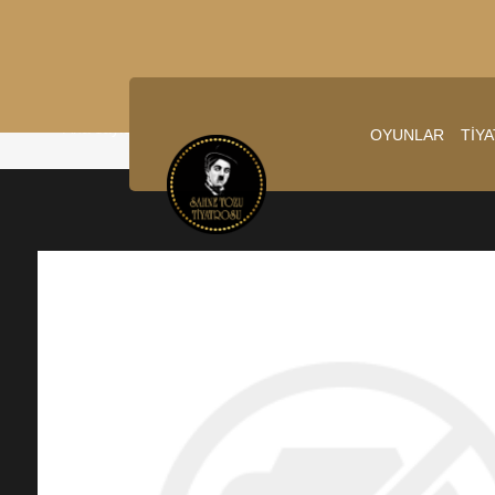
Ana sayfa
/
13.12.2025 20:00:00
OYUNLAR
TİY