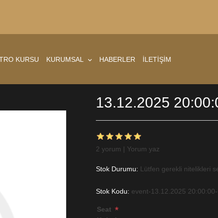
ATRO KURSU
KURUMSAL
HABERLER
İLETİŞİM
13.12.2025 20:00:
2 yorum
|
Yorum yaz
Stok Durumu:
Lütfen gerekli nitelikleri s
Stok Kodu:
event-13.12.2025 20:00:00
*
Seat