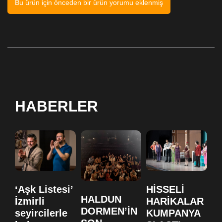
Bu ürün için önceden bir ürün yorumu eklenmiş
HABERLER
‘Aşk Listesi’
HİSSELİ
H
HALDUN
İzmirli
HARİKALAR
H
DORMEN’İN
seyircilerle
KUMPANYA
K