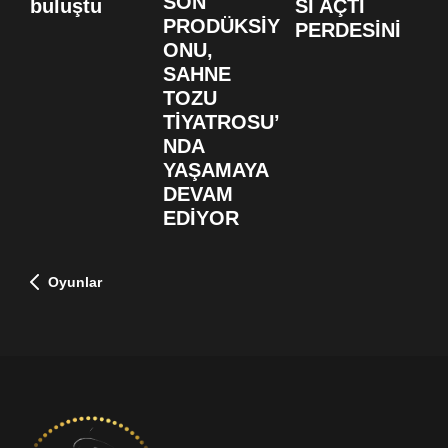
SON
buluştu
SI AÇTI
S
PRODÜKSİY
PERDESİNİ
B
ONU,
F
SAHNE
D
TOZU
TİYATROSU’
NDA
YAŞAMAYA
DEVAM
EDİYOR
Oyunlar